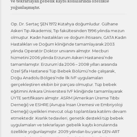
ve tekrarlayan gebelik kaybı konularında özellikle
yoğunlaşmıştır.
Op. Dr. Sertaç ŞEN 1972 Kütahya doğumludur. Gülhane
Askeri Tıp Akademisi, Tıp fakültesinden 1996 yılında mezun
olmuştur. Kadın hastalıkları ve doğum ihtisasını, GATA Kadın
Hastalıkları ve Doğum kliniğinde tamamlayarak 2003
yılında Operatör Doktor unvanını almıştır. Mecburi
hizmetini 2006 yılında Erzurum Askeri Hastanesi’nde
tamamlamıştır. Erzurum’da 2006 – 2008 yılları arasında
Özel Şifa Hastanesi Tüp Bebek Bölümü’nde çalışarak,
Doğu Anadolu Bölgesi’nde İlk IVF uygulamaları
gerçekleştiren ekibin bir parçası olmuştur. Tüp bebek
eğitimini Ankara Üniversitesi IVF kliniğinde tamamlayarak
ÜYTE sertifikasını almıştır. ASRM (Amerikan Üreme Tıbbı
Derneği) ve ESHRE (Avrupa İnsan Üremesi ve Embriyoloji
Derneği) üyelikleri mevcut olup toplantılara katılımı devam
etmektedir. Kısırlık tedavileri, genetik destekli tüp bebek
uygulamaları ve tekrarlayan gebelik kaybı konularında
özellikle yoğunlaşmıştır. 2009 yılından bu yana GEN-ART