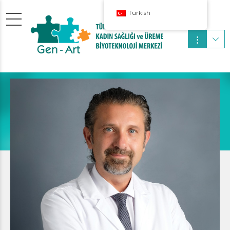
Turkish
Op.Dr.
Sertaç Şen