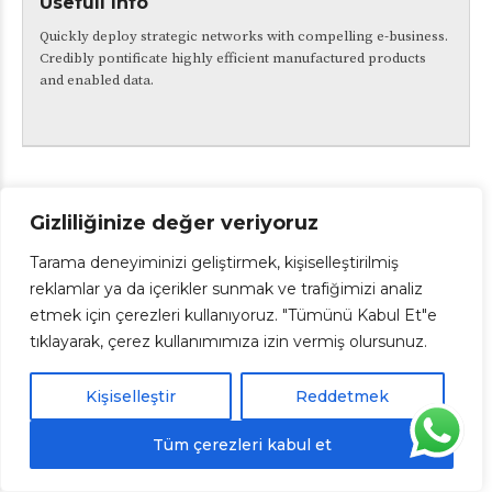
Usefull info
Quickly deploy strategic networks with compelling e-business.
Credibly pontificate highly efficient manufactured products
and enabled data.
Designed By IT Department of BHSC © 2024 Tüm hakları
Gizliliğinize değer veriyoruz
saklıdır.
Tarama deneyiminizi geliştirmek, kişiselleştirilmiş
KVKK
reklamlar ya da içerikler sunmak ve trafiğimizi analiz
etmek için çerezleri kullanıyoruz. "Tümünü Kabul Et"e
tıklayarak, çerez kullanımımıza izin vermiş olursunuz.
Kişiselleştir
Reddetmek
Tüm çerezleri kabul et